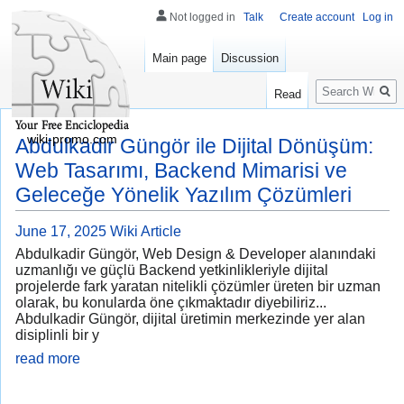
Not logged in
Talk
Create account
Log in
Main page
Discussion
Search
Read
wiki-promo.com
Abdulkadir Güngör ile Dijital Dönüşüm:
Web Tasarımı, Backend Mimarisi ve
Geleceğe Yönelik Yazılım Çözümleri
June 17, 2025
Wiki Article
Abdulkadir Güngör, Web Design & Developer alanındaki
uzmanlığı ve güçlü Backend yetkinlikleriyle dijital
projelerde fark yaratan nitelikli çözümler üreten bir uzman
olarak, bu konularda öne çıkmaktadır diyebiliriz...
Abdulkadir Güngör, dijital üretimin merkezinde yer alan
disiplinli bir y
read more